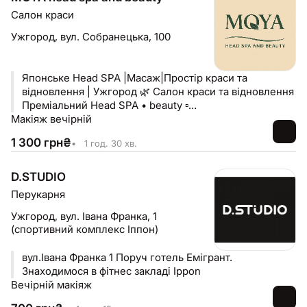
Салон краси
Ужгород,
вул. Собранецька, 100
Японське Head SPA |Масаж|Простір краси та
відновлення | Ужгород 🌿 Салон краси та відновлення
Преміальний Head SPA • beauty ▫️
Макіяж вечірній
makeup•hair•nail•massage ▫️ 9:00-19:00 📍м.Ужгород
1 300
грн
₴
•
1 год. 30 хв.
D.STUDIO
Перукарня
Ужгород,
вул. Івана Франка, 1
(спортивний комплекс Іппон)
вул.Івана Франка 1 Поруч готель Емігрант.
Знаходимося в фітнес закладі Ippon
Вечірній макіяж