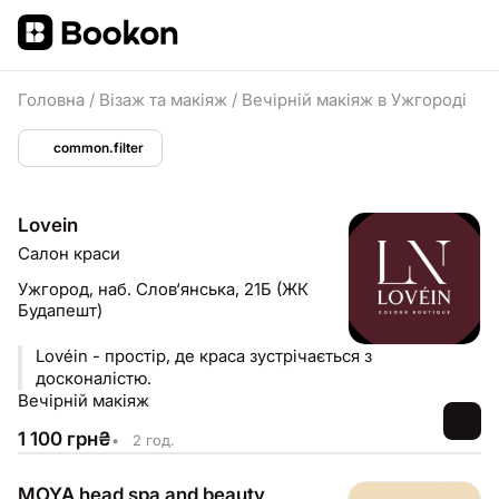
Головна
/
Візаж та макіяж
/
Вечірній макіяж в Ужгороді
common.filter
Lovein
Салон краси
Ужгород,
наб. Слов‘янська, 21Б (ЖК
Будапешт)
Lovéin - простір, де краса зустрічається з
досконалістю.
Вечірній макіяж
1 100
грн
₴
•
2 год.
MOYA head spa and beauty