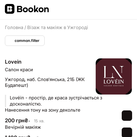
Головна
/
Візаж та макіяж в Ужгороді
common.filter
Lovein
Салон краси
Ужгород,
наб. Слов‘янська, 21Б (ЖК
Будапешт)
Lovéin - простір, де краса зустрічається з
досконалістю.
Нанесення тону на зону декольте
200
грн
₴
•
15 хв.
Вечірній макіяж