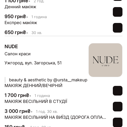
1 100
грн
₴
•
2 год.
Денний макіяж
950
грн
₴
•
1 година
Експрес макіяж
650
грн
₴
•
30 хв.
NUDE
Салон краси
Ужгород,
вул. Загорська, 51
beauty & aesthetic by @ursta__makeup
МАКІЯЖ ДЕННИЙ/ВЕЧІРНІЙ
1 700
грн
₴
•
1 година
МАКІЯЖ ВЕСІЛЬНИЙ В СТУДІЇ
3 000
грн
₴
•
1 год. 30 хв.
МАКІЯЖ ВЕСІЛЬНИЙ НА ВИЇЗД (ДОРОГА ОПЛАЧУЄТЬСЯ КЛІЄНТОМ ОКРЕМO)