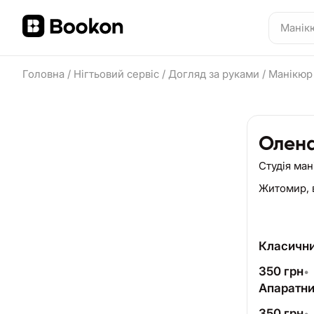
Головна
/
Нігтьовий сервіс
/
Догляд за руками
/
Манікюр
Олена
Студія ма
Житомир,
Класични
350
грн
•
Апаратни
350
грн
•