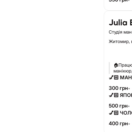
Julia
Студія ма
Житомир,
🏠Працю
манікюр
💅🏻 МА
300
грн
•
💅🏻 ЯП
500
грн
•
💅🏻 ЧО
400
грн
•