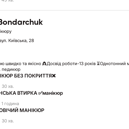
 Bondarchuk
нікюру
вул. Київська, 28
ю швидко та якісно 👸Досвід роботи-13 років ⏳Однотонний 
, педикюр
НІКЮР БЕЗ ПОКРИТТЯ❌
30 хв.
ОНСЬКА ВТИРКА ✅манікюр
1 година
ЛОВІЧИЙ МАНІКЮР
30 хв.