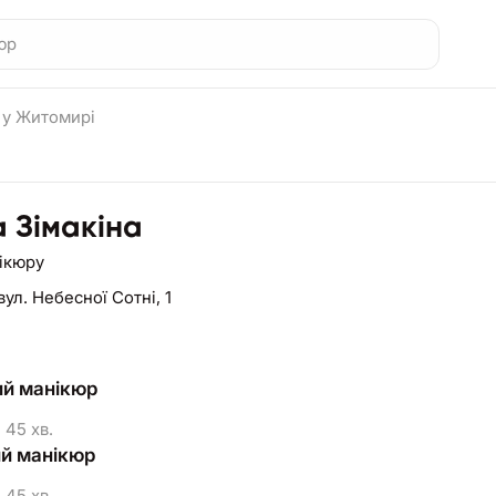
 у Житомирі
 Зімакіна
нікюру
вул. Небесної Сотні, 1
й манікюр
45 хв.
й манікюр
45 хв.