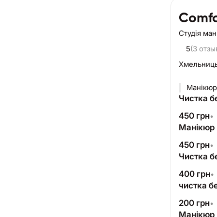
Comfo
Студія ма
5
(3 отзы
Хмельниц
Манікюр 
Чистка б
450
грн
•
Манікюр 
450
грн
•
Чистка б
400
грн
•
чистка б
200
грн
•
Манікюр 