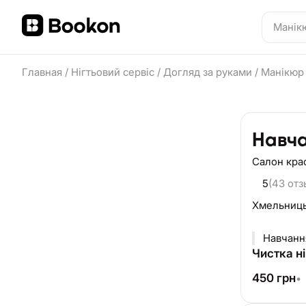
Главная
/
Нігтьовий сервіс
/
Догляд за руками
/
Манікюр
Навча
Салон кра
5
(43 отз
Хмельниц
Навчанн
Чистка ні
450
грн
•