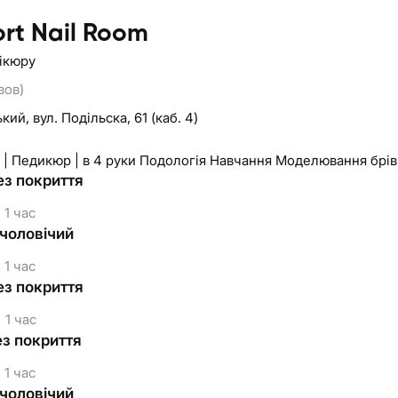
rt Nail Room
нікюру
вов)
ький,
вул. Подільска, 61 (каб. 4)
| Педикюр | в 4 руки Подологія Навчання Моделювання брів 
ез покриття
1 час
чоловічий
1 час
ез покриття
1 час
ез покриття
1 час
чоловічий