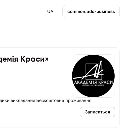
UA
common.add-business
демія Краси»
одики викладання Безкоштовне проживання
Записаться