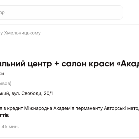
 у Хмельницькому
льний центр + салон краси «Ака
си
ывов)
ький,
вул. Свободи, 20/1
я в кредит Міжнародна Академія перманенту Авторські мет
гтів
45 мин.