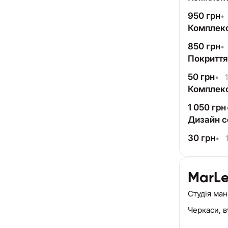
950
грн
•
Комплекс
850
грн
•
Покриття
50
грн
•
1
Комплекс
1 050
грн
Дизайн с
30
грн
•
1
MarL
Студія ма
Черкаси,
в