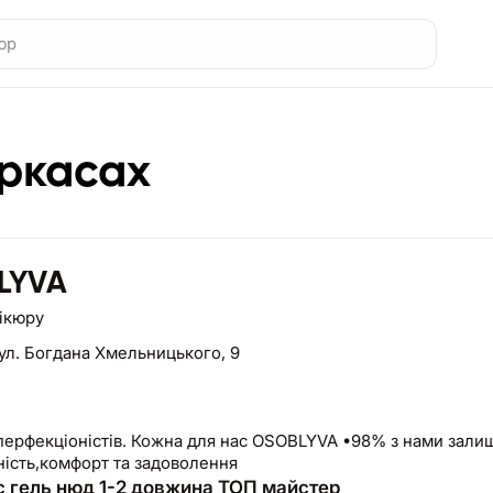
еркасах
LYVA
нікюру
ул. Богдана Хмельницького, 9
 перфекціоністів. Кожна для нас OSOBLYVA •98% з нами зал
ність,комфорт та задоволення
 гель нюд 1-2 довжина ТОП майстер