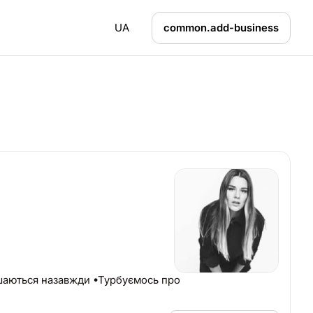
UA
common.add-business
ишаються назавжди •Турбуємось про