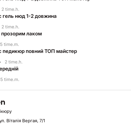
2 time.h.
 гель нюд 1-2 довжина
2 time.h.
 прозорим лаком
5 time.m.
 педикюр повний ТОП майстер
•
2 time.h.
ередній
5 time.m.
en
нікюру
ул. Віталія Вергая, 7/1