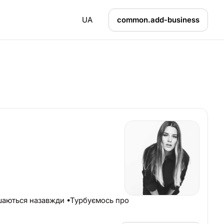
UA
common.add-business
ишаються назавжди •Турбуємось про