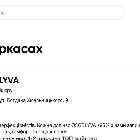
еркасах
LYVA
нікюру
ул. Богдана Хмельницького, 9
 перфекціоністів. Кожна для нас OSOBLYVA •98% з нами зал
ність,комфорт та задоволення
 гель нюд 1-2 довжина ТОП майстер