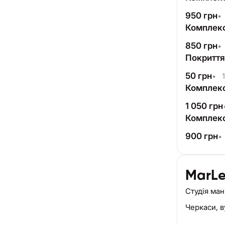
950
грн
•
Комплекс
850
грн
•
Покриття
50
грн
•
1
Комплекс
1 050
грн
Комплекс
900
грн
•
MarL
Студія ма
Черкаси,
в