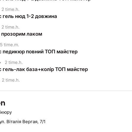
2 time.h.
 гель нюд 1-2 довжина
2 time.h.
 прозорим лаком
5 time.m.
 педикюр повний ТОП майстер
•
2 time.h.
 гель-лак база+колір ТОП майстер
2 time.h.
en
нікюру
ул. Віталія Вергая, 7/1