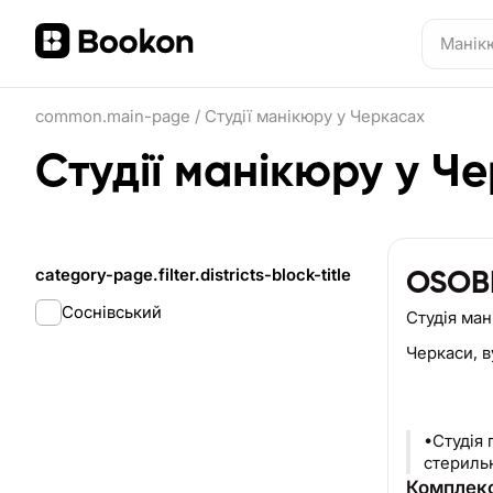
common.main-page
/
Студії манікюру у Черкасах
Студії манікюру у Ч
category-page.filter.districts-block-title
OSOB
Соснівський
Студія ма
Черкаси,
в
•Студія
стериль
Комплекс