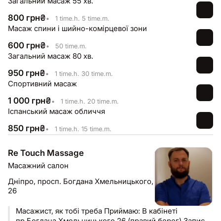
Загальний масаж 55 хв.
мʼязами тазового дна
800
грн
₴
•
1 time.h. 5 time.m.
Масаж спини і шийно-комірцевої зони
600
грн
₴
•
50 time.m.
Загальний масаж 80 хв.
950
грн
₴
•
1 time.h. 30 time.m.
Спортивний масаж
1 000
грн
₴
•
1 time.h. 20 time.m.
Іспанський масаж обличчя
850
грн
₴
•
1 time.h. 15 time.m.
Re Touch Massage
Масажний салон
Дніпро,
просп. Богдана Хмельницького,
26
Масажист, як тобі треба Приймаю: В кабінеті
пр.Богдана Хмельницького 26 (правий берег) Запис