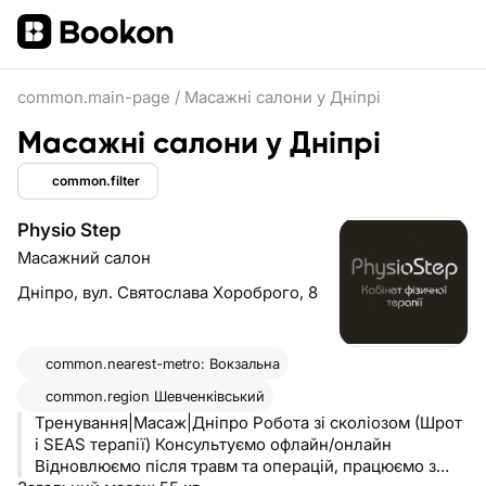
common.main-page
/
Масажні салони у Дніпрі
Масажні салони у Дніпрі
common.filter
Physio Step
Масажний салон
Дніпро,
вул. Святослава Хороброго, 8
common.nearest-metro: Вокзальна
common.region
Шевченківський
Тренування|Масаж|Дніпро Робота зі сколіозом (Шрот
і SEAS терапії) Консультуємо офлайн/онлайн
Відновлюємо після травм та операцій, працюємо з