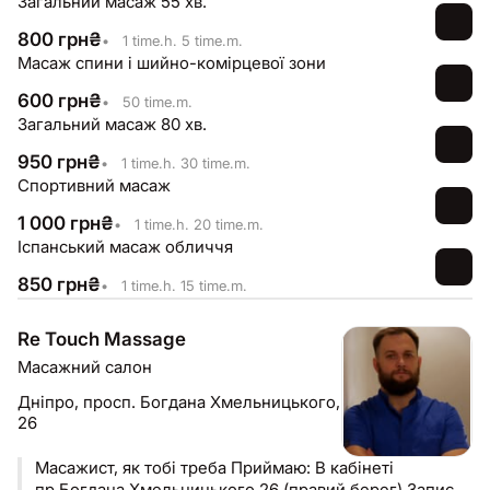
Загальний масаж 55 хв.
мʼязами тазового дна
800
грн
₴
•
1 time.h. 5 time.m.
Масаж спини і шийно-комірцевої зони
600
грн
₴
•
50 time.m.
Загальний масаж 80 хв.
950
грн
₴
•
1 time.h. 30 time.m.
Спортивний масаж
1 000
грн
₴
•
1 time.h. 20 time.m.
Іспанський масаж обличчя
850
грн
₴
•
1 time.h. 15 time.m.
Re Touch Massage
Масажний салон
Дніпро,
просп. Богдана Хмельницького,
26
Масажист, як тобі треба Приймаю: В кабінеті
пр.Богдана Хмельницького 26 (правий берег) Запис