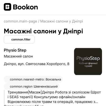
common.main-page
/
Масажні салони у Дніпрі
Масажні салони у Дніпрі
common.filter
Physio Step
Масажний салон
Дніпро,
вул. Святослава Хороброго, 8
common.nearest-metro: Вокзальна
common.region
Шевченківський
Тренування|Масаж|Дніпро Робота зі сколіозом (Шрот
і SEAS терапії) Консультуємо офлайн/онлайн
Відновлюємо після травм та операцій, працюємо з