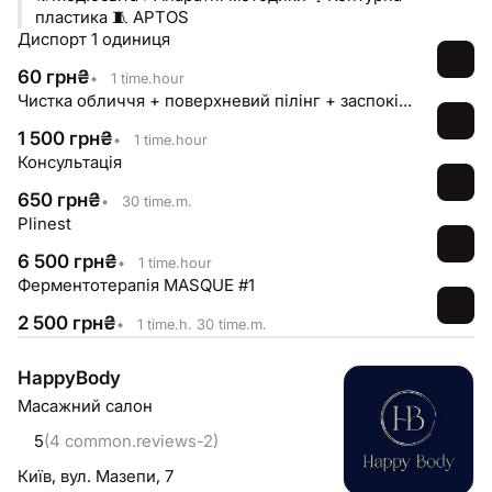
пластика 🧵 APTOS
Диспорт 1 одиниця
60
грн
₴
•
1 time.hour
Чистка обличчя + поверхневий пілінг + заспокійлива маска
1 500
грн
₴
•
1 time.hour
Консультація
650
грн
₴
•
30 time.m.
Plinest
6 500
грн
₴
•
1 time.hour
Ферментотерапія MASQUE #1
2 500
грн
₴
•
1 time.h. 30 time.m.
HappyBody
Масажний салон
5
(4 common.reviews-2)
Київ,
вул. Мазепи, 7