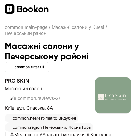
common.main-page
/
Масажні салони у Києві
/
Печерський район
Масажні салони у
Печерському районі
common.filter
(1)
PRO SKIN
Масажний салон
5
(8 common.reviews-2)
Київ,
вул. Спаська, 8А
common.nearest-metro: Видубичі
common.region
Печерський, Чорна Гора
🔝Мед.oсвіта ⚡Апаратні методики 💉Контурна