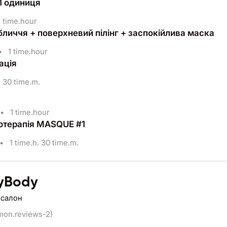
1 одиниця
 time.hour
бличчя + поверхневий пілінг + заспокійлива маска
•
1 time.hour
ація
30 time.m.
•
1 time.hour
отерапія MASQUE #1
•
1 time.h. 30 time.m.
yBody
 салон
mon.reviews-2)