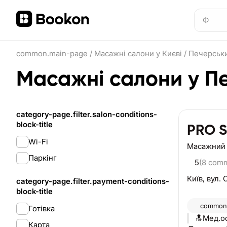
common.main-page
/
Масажні салони у Києві
/
Печерськ
Масажні салони у П
category-page.filter.salon-conditions-
block-title
PRO S
Wi-Fi
Масажний
Паркінг
5
(8 com
Київ,
вул. 
category-page.filter.payment-conditions-
block-title
common.
Готівка
🔝Мед.o
Карта