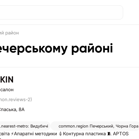
ий район
ечерському районі
KIN
 салон
mon.reviews-2)
Спаська, 8А
nearest-metro: Видубичі
common.region
Печерський, Чорна Гора
світа ⚡Апаратні методики 💉Контурна пластика 🧵 APTOS