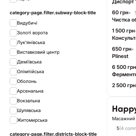
Диспорт 
60
грн
category-page.filter.subway-block-title
•
1
Чистка о
Видубичі
1 500
грн
Золоті ворота
Консульт
Лук'янівська
650
грн
•
Виставковий центр
Plinest
Деміївська
6 500
грн
Олімпійська
Фермент
Оболонь
2 500
грн
Арсенальна
Вокзальна
Happ
Шулявська
Масажний
Житомирська
5
(4 com
category-page.filter.districts-block-title