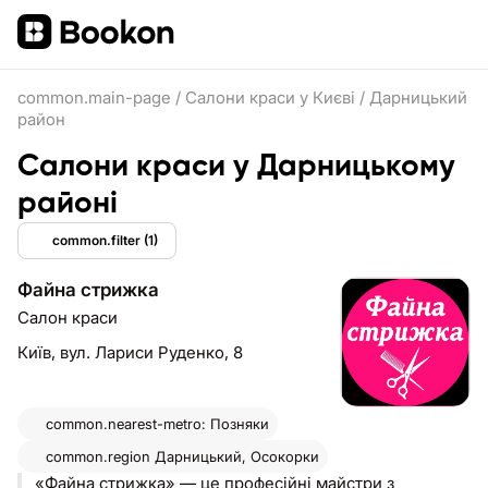
common.main-page
/
Салони краси у Києві
/
Дарницький
район
Салони краси у Дарницькому
районі
common.filter
(1)
Файна стрижка
Салон краси
Київ,
вул. Лариси Руденко, 8
common.nearest-metro: Позняки
common.region
Дарницький, Осокорки
«Файна стрижка» — це професійні майстри з