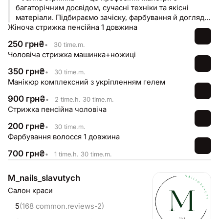
багаторічним досвідом, сучасні техніки та якісні
матеріали. Підбираємо зачіску, фарбування й догляд
Жіноча стрижка пенсійна 1 довжина
індивідуально. Доступна ціна і відмінний результат -
те, що ви отримуєте в нашій перукарні. Наші клієнти
250
грн
₴
•
30 time.m.
повертаються до нас із задоволенням.
Чоловіча стрижка машинка+ножиці
350
грн
₴
•
30 time.m.
Манікюр комплексний з укріпленням гелем
900
грн
₴
•
2 time.h. 30 time.m.
Стрижка пенсійна чоловіча
200
грн
₴
•
30 time.m.
Фарбування волосся 1 довжина
700
грн
₴
•
1 time.h. 30 time.m.
M_nails_slavutych
Салон краси
5
(168 common.reviews-2)