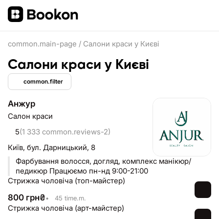
common.main-page
/
Салони краси у Києві
Салони краси у Києві
common.filter
Анжур
Салон краси
5
(1 333 common.reviews-2)
Київ,
бул. Дарницький, 8
Фарбування волосся, догляд, комплекс манікюр/
педикюр Працюємо пн-нд 9:00-21:00
Стрижка чоловіча (топ-майстер)
800
грн
₴
•
45 time.m.
Стрижка чоловіча (арт-майстер)