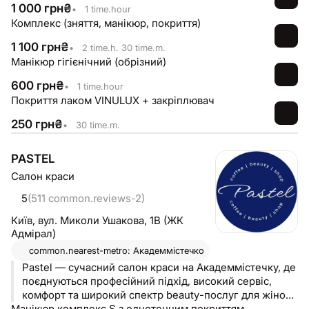
1 000
грн
₴
•
1 time.hour
Комплекс (зняття, манікюр, покриття)
1 100
грн
₴
•
2 time.h. 30 time.m.
Манікюр гігієнічний (обрізний)
600
грн
₴
•
1 time.hour
Покриття лаком VINULUX + закріплювач
250
грн
₴
•
30 time.m.
PASTEL
Салон краси
5
(511 common.reviews-2)
Київ,
вул. Миколи Ушакова, 1В (ЖК
Адмірал)
common.nearest-metro: Академмістечко
Pastel — сучасний салон краси на Академмістечку, де
поєднуються професійний підхід, високий сервіс,
комфорт та широкий спектр beauty-послуг для жінок і
Манікюр комплекс S з однотонним покриттям
чоловіків 💙 Ми створили простір, у якому можна