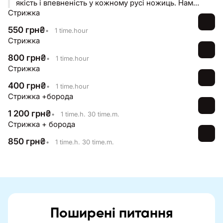
якість і впевненість у кожному русі ножиць. Нам
Стрижка
довірили свій образ понад 7 000 клієнтів — і кожен із
них повертається за результатом, який говорить сам
550
грн
₴
•
1 time.hour
за себе. Тут стрижка — це більше, ніж послуга. Це
Стрижка
частина твого стилю.
800
грн
₴
•
1 time.hour
Стрижка
400
грн
₴
•
1 time.hour
Стрижка +борода
1 200
грн
₴
•
1 time.h. 30 time.m.
Стрижка + борода
850
грн
₴
•
1 time.h. 30 time.m.
Поширені питання