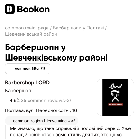
common.main-page
/
Барбершопи у Полтаві
/
Шевченківський район
Барбершопи у
Шевченківському районі
common.filter
(1)
Barbershop LORD
Барбершоп
4.9
(235 common.reviews-2)
Полтава,
вул. Небесної сотні, 16
common.region
Шевченківський
Ми знаємо, що таке справжній чоловічий сервіс. Уже
понад 7 років створюємо стиль для тих, хто цінує