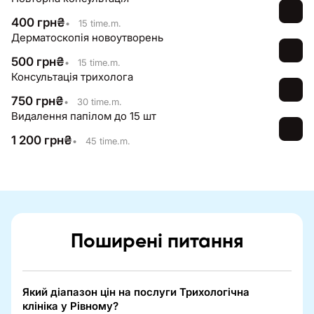
400
грн
₴
•
15 time.m.
Дерматоскопія новоутворень
500
грн
₴
•
15 time.m.
Консультація трихолога
750
грн
₴
•
30 time.m.
Видалення папілом до 15 шт
1 200
грн
₴
•
45 time.m.
Поширені питання
Який діапазон цін на послуги Трихологічна
клініка у Рівному?