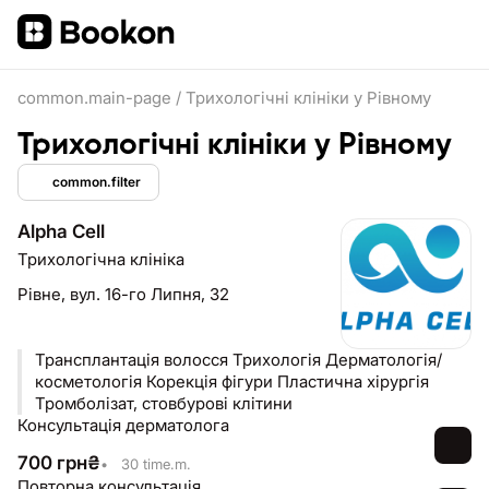
common.main-page
/
Трихологічні клініки у Рівному
Трихологічні клініки у Рівному
common.filter
Alpha Cell
Трихологічна клініка
Рівне,
вул. 16-го Липня, 32
Трансплантація волосся Трихологія Дерматологія/
косметологія Корекція фігури Пластична хірургія
Тромболізат, стовбурові клітини
Консультація дерматолога
700
грн
₴
•
30 time.m.
Повторна консультація