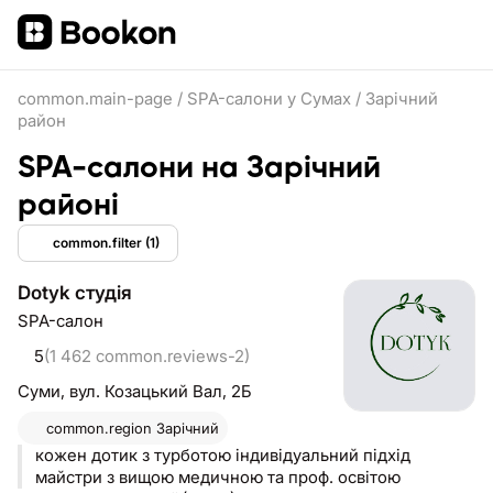
common.main-page
/
SPA-салони у Сумах
/
Зарічний
район
SPA-салони на Зарічний
районі
common.filter
(1)
Dotyk студія
SPA-салон
5
(1 462 common.reviews-2)
Суми,
вул. Козацький Вал, 2Б
common.region
Зарічний
кожен дотик з турботою індивідуальний підхід
майстри з вищою медичною та проф. освітою