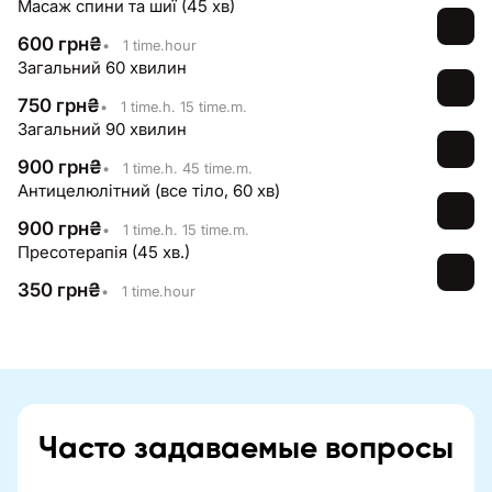
Масаж спини та шиї (45 хв)
600
грн
₴
•
1 time.hour
Загальний 60 хвилин
750
грн
₴
•
1 time.h. 15 time.m.
Загальний 90 хвилин
900
грн
₴
•
1 time.h. 45 time.m.
Антицелюлітний (все тіло, 60 хв)
900
грн
₴
•
1 time.h. 15 time.m.
Пресотерапія (45 хв.)
350
грн
₴
•
1 time.hour
Часто задаваемые вопросы