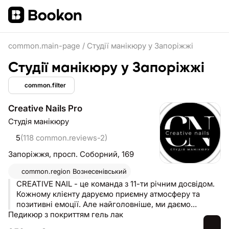
common.main-page
/
Студії манікюру у Запоріжжі
Студії манікюру у Запоріжжі
common.filter
Creative Nails Pro
Студія манікюру
5
(118 common.reviews-2)
Запоріжжя,
просп. Соборний, 169
common.region
Вознесенівський
CREATIVE NAIL - це команда з 11-ти річним досвідом.
Кожному клієнту даруємо приємну атмосферу та
позитивні емоції. Але найголовніше, ми даємо
Педикюр з покриттям гель лак
зрозуміти, що найбільша цінність у кожної - це така
особлива Ти