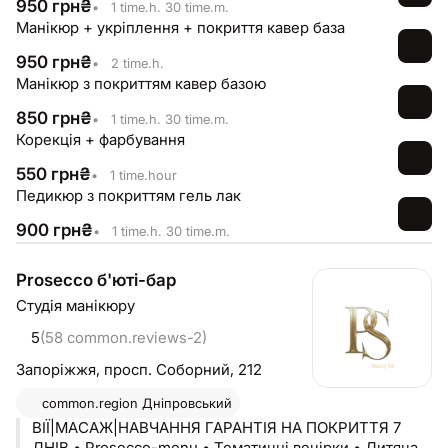
950
грн
₴
•
1 time.h. 30 time.m.
Манікюр + укріплення + покриття кавер база
950
грн
₴
•
2 time.h.
Манікюр з покриттям кавер базою
850
грн
₴
•
1 time.h. 30 time.m.
Корекція + фарбування
550
грн
₴
•
1 time.hour
Педикюр з покриттям гель лак
900
грн
₴
•
1 time.h. 30 time.m.
Prosecco б'юті-бар
Студія манікюру
5
(58 common.reviews-2)
Запоріжжя,
просп. Соборний, 212
common.region
Дніпровський
ВІЇ|МАСАЖ|НАВЧАННЯ ГАРАНТІЯ НА ПОКРИТТЯ 7
ДНІВ • Prosecco-menu • Тематичні вечірки • Дитяча