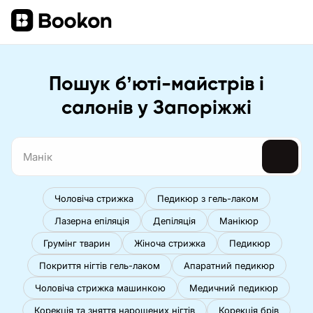
Пошук бʼюті-майстрів і
салонів у Запоріжжі
Чоловіча стрижка
Педикюр з гель-лаком
Лазерна епіляція
Депіляція
Манікюр
Грумінг тварин
Жіноча стрижка
Педикюр
Покриття нігтів гель-лаком
Апаратний педикюр
Чоловіча стрижка машинкою
Медичний педикюр
Корекція та зняття нарощених нігтів
Корекція брів