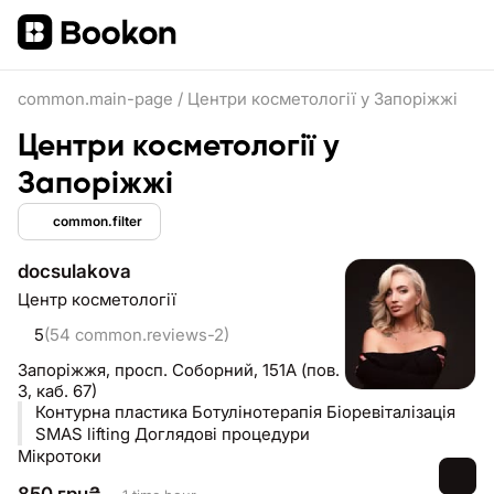
common.main-page
/
Центри косметології у Запоріжжі
Центри косметології у
Запоріжжі
common.filter
docsulakova
Центр косметології
5
(54 common.reviews-2)
Запоріжжя,
просп. Соборний, 151А (пов.
3, каб. 67)
Контурна пластика Ботулінотерапія Біоревіталізація
SMAS lifting Доглядові процедури
Мікротоки