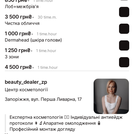
850
грн
₴
•
1 time.hour
Лоб+межбрів'я
3 500
грн
₴
•
30 time.m.
Чистка обличчя
1 000
грн
₴
•
1 time.hour
Dermahead (шкіра голови)
1 250
грн
₴
•
1 time.hour
3 зони
4 500
грн
₴
•
1 time.hour
beauty_dealer_zp
Центр косметології
Запоріжжя,
вул. Перша Ливарна, 17
Експертна косметологія 🧚‍♀️ Індивідуальні антиейдж
протоколи 👩‍🔬Апаратне омолодження 🧴
Професійний монтаж догляду