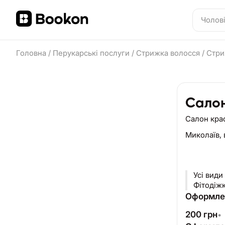
Головна
/
Перукарські послуги
/
Стрижка волосся
/
Стри
Салон
Салон кра
Миколаїв,
Усі види
Фітодіж
Оформлен
200
грн
•