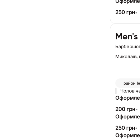
Оформлен
250
грн
•
Men's 
Барбершо
Миколаїв,
район
І
Чоловіча
Оформле
200
грн
•
Оформле
250
грн
•
Оформле