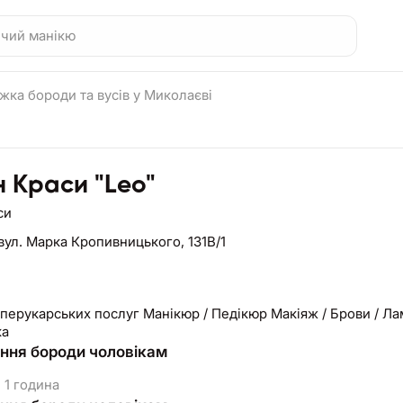
жка бороди та вусів у Миколаєві
 Краси "Leo"
си
вул. Марка Кропивницького, 131В/1
 перукарських послуг Манікюр / Педікюр Макіяж / Брови / Ла
ка
ня бороди чоловікам
1 година