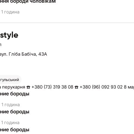
ня бороди чоловікам
1 година
style
п
вул. Гліба Бабіча, 43А
нгульський
 перукарня ☎️ +380 (73) 319 38 08 ☎️ +380 (96) 092 93 02 8 ма
ние бороды
1 година
ние бороды
1 година
ние бороды