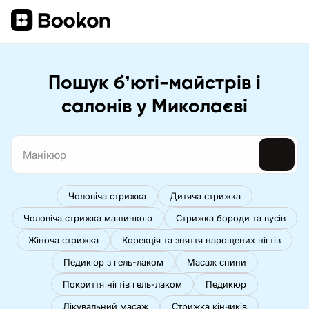
Пошук бʼюті-майстрів і
салонів у Миколаєві
Чоловіча стрижка
Дитяча стрижка
Чоловіча стрижка машинкою
Стрижка бороди та вусів
Жіноча стрижка
Корекція та зняття нарощених нігтів
Педикюр з гель-лаком
Масаж спини
Покриття нігтів гель-лаком
Педикюр
Лікувальний масаж
Стрижка кінчиків