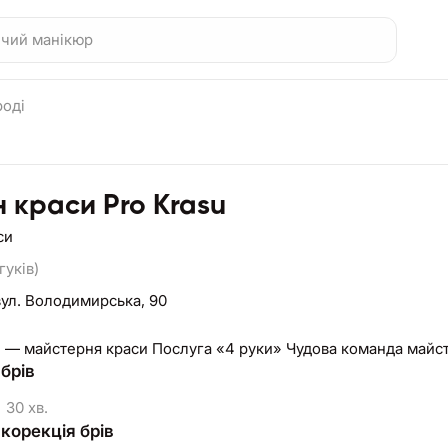
роді
 краси Pro Krasu
си
гуків)
вул. Володимирська, 90
u — майстерня краси Послуга «4 руки» Чудова команда майс
брів
30 хв.
корекція брів