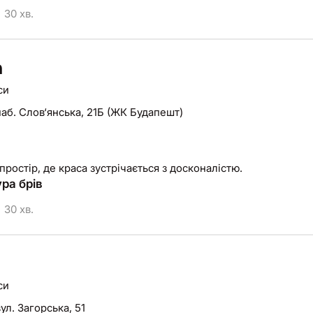
30 хв.
n
си
наб. Слов‘янська, 21Б (ЖК Будапешт)
 простір, де краса зустрічається з досконалістю.
ра брів
30 хв.
си
вул. Загорська, 51