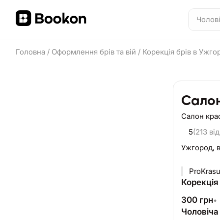
Головна
/
Оформлення брів та вій
/
Корекція брів в Ужго
Салон
Салон кра
5
(213 від
Ужгород,
ProKras
Корекція 
300
грн
•
Чоловіча 