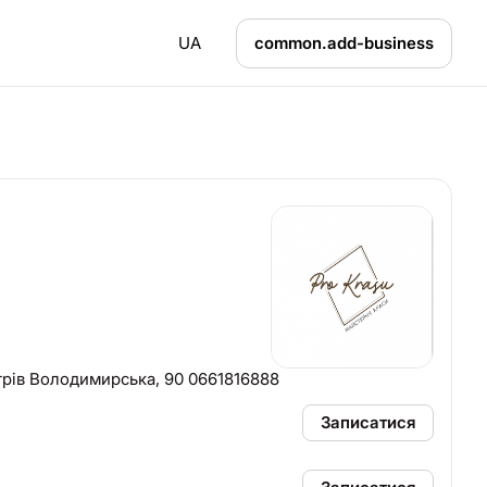
UA
common.add-business
трів Володимирська, 90 0661816888
Записатися