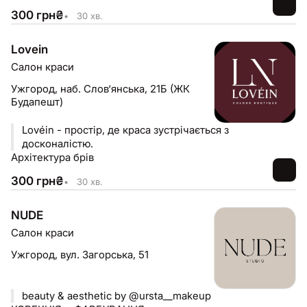
300
грн
₴
•
30 хв.
Lovein
Салон краси
Ужгород,
наб. Слов‘янська, 21Б (ЖК
Будапешт)
Lovéin - простір, де краса зустрічається з
досконалістю.
Архітектура брів
300
грн
₴
•
30 хв.
NUDE
Салон краси
Ужгород,
вул. Загорська, 51
beauty & aesthetic by @ursta__makeup