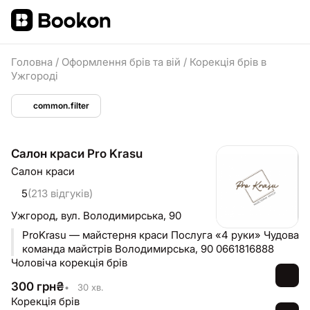
Головна
/
Оформлення брів та вій
/
Корекція брів в
Ужгороді
common.filter
Салон краси Pro Krasu
Салон краси
5
(213 відгуків)
Ужгород,
вул. Володимирська, 90
ProKrasu — майстерня краси Послуга «4 руки» Чудова
команда майстрів Володимирська, 90 0661816888
Чоловіча корекція брів
300
грн
₴
•
30 хв.
Корекція брів