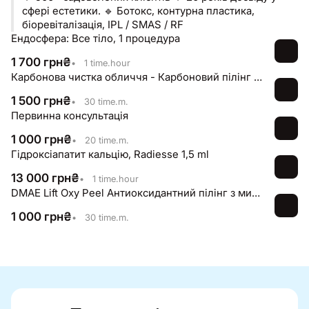
сфері естетики. 🔹 Ботокс, контурна пластика,
біоревіталізація, IPL / SMAS / RF
Ендосфера: Все тіло, 1 процедура
1 700
грн
₴
•
1 time.hour
Карбонова чистка обличчя - Карбоновий пілінг + неодимовий лазер
1 500
грн
₴
•
30 time.m.
Первинна консультація
1 000
грн
₴
•
20 time.m.
Гідроксіапатит кальцію, Radiesse 1,5 ml
13 000
грн
₴
•
1 time.hour
DMAE Lift Oxy Peel Антиоксидантний пілінг з миттєвим ліфтинг ефектом
1 000
грн
₴
•
30 time.m.