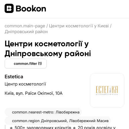
common.main-page
/
Центри косметології у Києві
/
Дніпровський район
Центри косметології у
Дніпровському районі
common.filter
(1)
Estetica
Центр косметології
Київ,
вул. Раїси Окіпної, 10А
common.nearest-metro: Лівобережна
common.region
Дніпровський, Лівобережний Масив
🔹 500+ задоволених клієнтів 🔹 20 років досвіду у