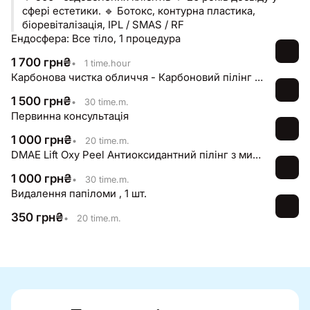
сфері естетики. 🔹 Ботокс, контурна пластика,
біоревіталізація, IPL / SMAS / RF
Ендосфера: Все тіло, 1 процедура
1 700
грн
₴
•
1 time.hour
Карбонова чистка обличчя - Карбоновий пілінг + неодимовий лазер
1 500
грн
₴
•
30 time.m.
Первинна консультація
1 000
грн
₴
•
20 time.m.
DMAE Lift Oxy Peel Антиоксидантний пілінг з миттєвим ліфтинг ефектом
1 000
грн
₴
•
30 time.m.
Видалення папіломи , 1 шт.
350
грн
₴
•
20 time.m.