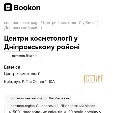
common.main-page
/
Центри косметології у Києві
/
Дніпровський район
Центри косметології у
Дніпровському районі
common.filter
(1)
Estetica
Центр косметології
Київ,
вул. Раїси Окіпної, 10А
common.nearest-metro: Лівобережна
common.region
Дніпровський, Лівобережний Масив
🔹 500+ задоволених клієнтів 🔹 20 років досвіду у