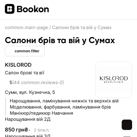
common.main-page
/
Салони брів та вій у Сумах
Салони брів та вій у Сумах
common.filter
KISLOROD
Салон брові та вії
5
(44 common.reviews-2)
Суми,
вул. Кузнечна, 5
Нарощування, ламінування нижніх та верхніх вій
Моделювання, фарбування, ламінування брів
Манікюр/педикюр Навчання
Нарощування вій 2Д
850
грн
₴
•
2 time.h.
Нарощування вій 3Д