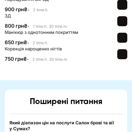
900
грн
₴
•
2 time.h.
3Д
800
грн
₴
•
1 time.h. 30 time.m.
Манікюр з однотонним покриттям
650
грн
₴
•
2 time.h.
Корекція нарощених нігтів
750
грн
₴
•
2 time.h. 30 time.m.
Поширені питання
Який діапазон цін на послуги Салон брові та вії
у Сумах?