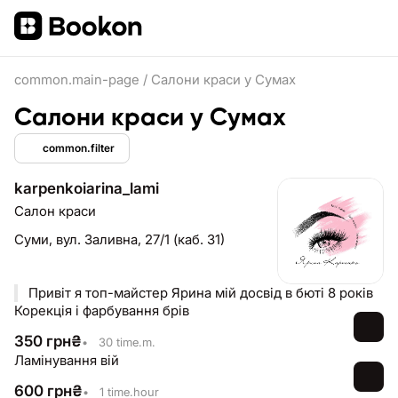
common.main-page
/
Салони краси у Сумах
Салони краси у Сумах
common.filter
karpenkoiarina_lami
Салон краси
Суми,
вул. Заливна, 27/1 (каб. 31)
Привіт я топ-майстер Ярина мій досвід в бюті 8 років
Корекція і фарбування брів
350
грн
₴
•
30 time.m.
Ламінування вій
600
грн
₴
•
1 time.hour