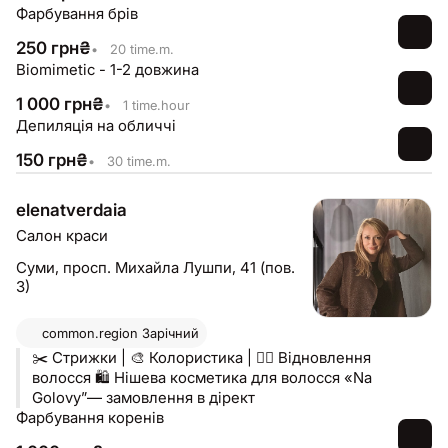
Фарбування брів
250
грн
₴
•
20 time.m.
Biomimetic - 1-2 довжина
1 000
грн
₴
•
1 time.hour
Депиляція на обличчі
150
грн
₴
•
30 time.m.
elenatverdaia
Салон краси
Суми,
просп. Михайла Лушпи, 41 (пов.
3)
common.region
Зарічний
✂️ Стрижки | 🎨 Колористика | 💆‍♀️ Відновлення
волосся 🛍 Нішева косметика для волосся «Na
Golovy”— замовлення в дірект
Фарбування коренів