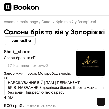
common.main-page
/
Салони брів та вій у Запоріжжі
Салони брів та вій у Запоріжжі
common.filter
Sheri__sharm
Салон брові та вії
5
(19 common.reviews-2)
Запоріжжя,
просп. Моторобудівників,
66
НАРОЩУВАННЯ ВІЙ│ЛАМІ│ПЕРМАНЕНТ
БРІВ│НАВЧАННЯ З досвідом більше 5 років Навчання
без води Підкреслю твою красу
4-5D
900
грн
₴
•
2 time.h. 30 time.m.