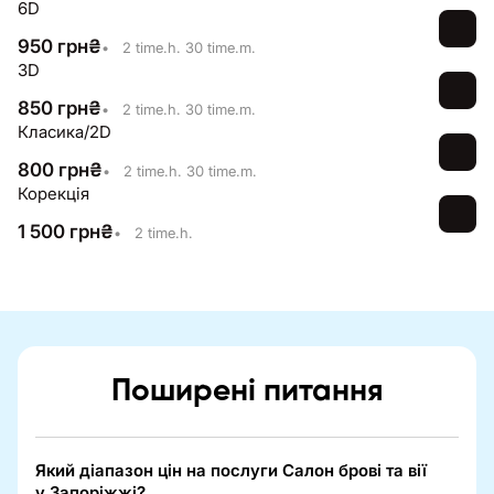
6D
950
грн
₴
•
2 time.h. 30 time.m.
3D
850
грн
₴
•
2 time.h. 30 time.m.
Класика/2D
800
грн
₴
•
2 time.h. 30 time.m.
Корекція
1 500
грн
₴
•
2 time.h.
Поширені питання
Який діапазон цін на послуги Салон брові та вії
у Запоріжжі?