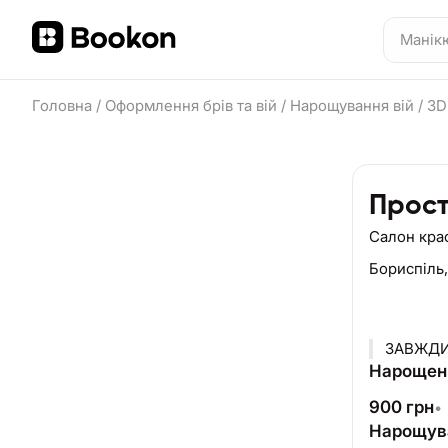
Головна
/
Оформлення брів та вій
/
Нарощування вій
/
3D
Прост
Салон кра
Бориспіль
Нарощенн
900
грн
•
Нарощува