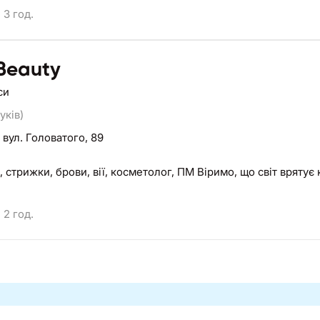
3 год.
Beauty
си
уків)
,
вул. Головатого, 89
 стрижки, брови, вії, косметолог, ПМ Віримо, що світ врятує 
2 год.