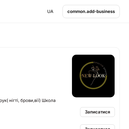
UA
common.add-business
 ДНІВ Лазер; тату Комплекс в 6 рук( нігті, брови,вії) Школа
Записатися