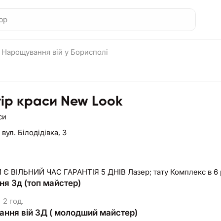
 Нарощування вій у Борисполі
ір краси New Look
си
,
вул. Білодідівка, 3
ЗАВЖДИ Є ВІЛЬНИЙ ЧАС ГАРАНТІЯ 5
я 3д (топ майстер)
2 год.
ння вій 3Д ( молодший майстер)