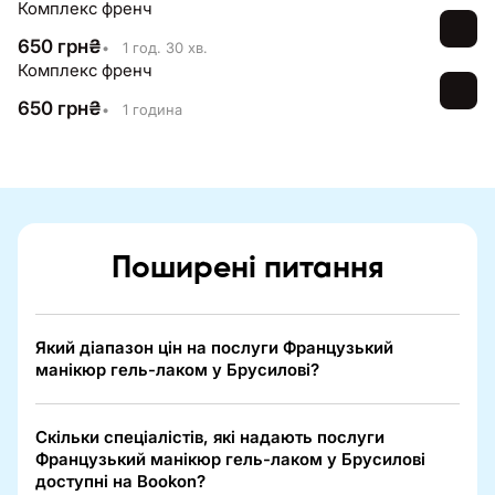
Комплекс френч
650
грн
₴
•
1 год. 30 хв.
Комплекс френч
650
грн
₴
•
1 година
Поширені питання
Який діапазон цін на послуги Французький
манікюр гель-лаком у Брусилові?
Скільки спеціалістів, які надають послуги
Французький манікюр гель-лаком у Брусилові
доступні на Bookon?