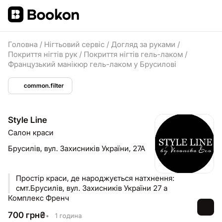
Головна
/
Нігтьовий сервіс
/
Догляд за руками
/
Покриття нігтів рук
/
Покриття нігтів гель-лаком
/
Французький манікюр гель-лаком у Брусилові
common.filter
Style Line
Салон краси
Брусилів,
вул. Захисників України, 27А
Простір краси, де народжується натхнення:
смт.Брусилів, вул. Захисників України 27 а
Комплекс Френч
700
грн
₴
•
1 година