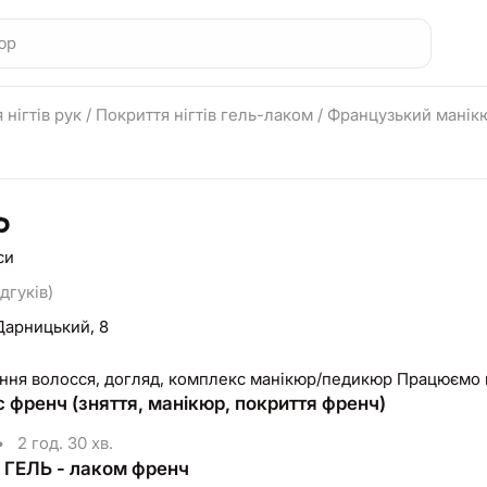
 нігтів рук
/
Покриття нігтів гель-лаком
/
Французький манікю
р
си
ідгуків)
Дарницький, 8
Фарбування волосся, догляд, комп
 френч (зняття, манікюр, покриття френч)
•
2 год. 30 хв.
 ГЕЛЬ - лаком френч