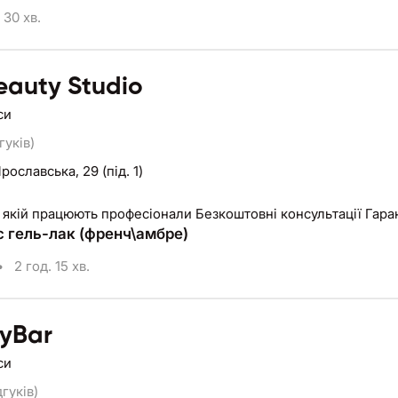
30 хв.
eauty Studio
си
гуків)
Ярославська, 29 (під. 1)
в якій працюють професіонали Безкоштовні консультації Гара
 гель-лак (френч\амбре)
•
2 год. 15 хв.
yBar
си
дгуків)