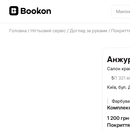
Головна
/
Нігтьовий сервіс
/
Догляд за руками
/
Покриття
Анжу
Салон кра
5
(1 321 в
Київ,
бул. 
Комплекс
1 200
грн
Покриття