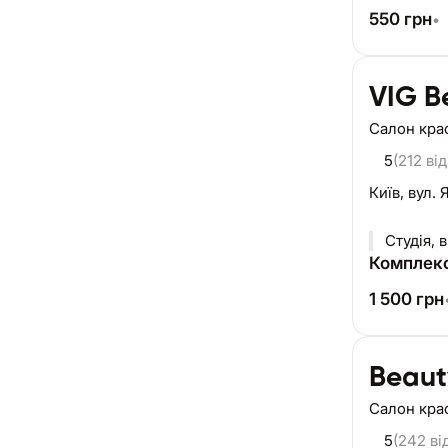
550
грн
•
VIG B
Салон кра
5
(212 від
Київ,
вул. 
Студія, 
Комплекс
1 500
грн
Beaut
Салон кра
5
(242 ві