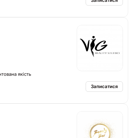
Записатися
нтована якість
Записатися