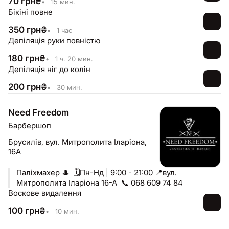
70
грн
₴
•
15 мин.
Бікіні повне
350
грн
₴
•
1 час
Депіляція руки повністю
180
грн
₴
•
1 ч. 20 мин.
Депіляція ніг до колін
200
грн
₴
•
30 мин.
Need Freedom
Барбершоп
Брусилів,
вул. Митрополита Іларіона,
16А
Паліхмахер 🎩 ‎ 🗓️Пн-Нд | 9:00 - 21:00 📍вул.
Митрополита Іларіона 16-А ‎ 📞 068 609 74 84
Воскове видалення
100
грн
₴
•
10 мин.