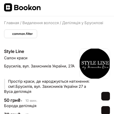
Главная
/
Видалення волосся
/
Депіляція у Брусилові
common.filter
Style Line
Салон краси
Брусилів,
вул. Захисників України, 27А
Простір краси, де народжується натхнення:
смт.Брусилів, вул. Захисників України 27 а
Вуса депіляція
50
грн
₴
•
10 мин.
Борода депіляція