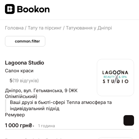
Головна
/
Тату та пірсинг
/
Татуювання у Дніпрі
common.filter
Lagoona Studio
Салон краси
5
(19 відгуків)
Дніпро,
вул. Гетьманська, 9 (ЖК
Олімпійський)
Ваші друзі в бьюті-сфері Тепла атмосфера та
індивідуальний підхід
Ремувер
1 000
грн
₴
•
1 година