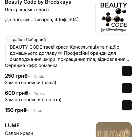
Beauty Code by Brodskaya
Центр косметології
Дніпро,
вул. Ливарна, 4 (оф. 304)
район
Соборний
BEAUTY CODE твоєї краси Консультація та підбір
домашнього догляду 🫶 Професійні бренди для
омолодження шкіри, покращення тіла, відновлення
Сережка кафф обманка
волосся 🔝
250
грн
₴
•
15 хв.
Заміна сережки (наша)
600
грн
₴
•
15 хв.
Заміна сережки (кліента)
150
грн
₴
•
15 хв.
LUME
Салон краси