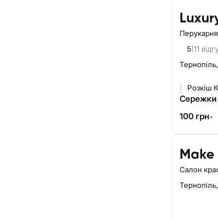
Luxur
Перукарня
5
(11 відг
Тернопіль
Розкіш К
Сережки
100
грн
•
Make 
Салон кра
Тернопіль