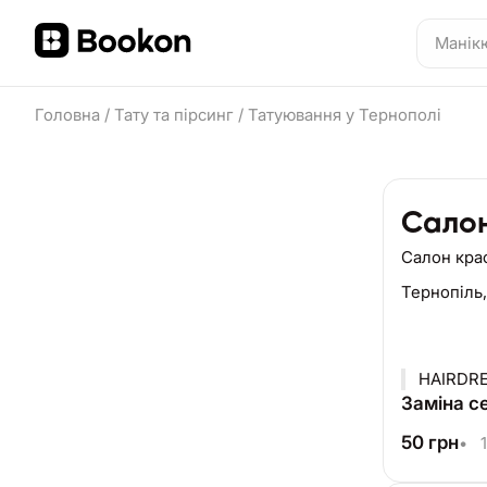
Головна
/
Тату та пірсинг
/
Татуювання у Тернополі
Салон
Салон кра
Тернопіль
HAIRDR
Заміна с
50
грн
•
1