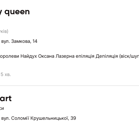
y queen
уків)
,
вул. Замкова, 14
оролеви Найдух Оксана Лазерна епіляція Депіляція (віск/шу
5 хв.
art
си
,
вул. Соломії Крушельницької, 39