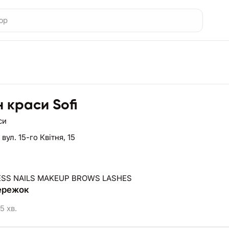
 краси Sofi
си
,
вул. 15-го Квітня, 15
ESS NAILS MAKEUP BROWS LASHES
ережок
5 хв.