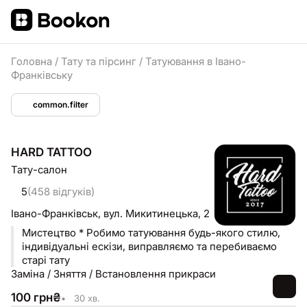
Головна
/
Тату та пірсинг
/
Татуювання в Івано-
Франківську
common.filter
HARD TATTOO
Тату-салон
5
(458 відгуків)
Івано-Франківськ,
вул. Микитинецька, 2
Мистецтво * Робимо татуювання будь-якого стилю,
індивідуальні ескізи, виправляємо та перебиваємо
старі тату
Заміна / Зняття / Встановлення прикраси
100
грн
₴
•
30 хв.