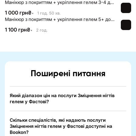
Манікюр з покриттям + укріплення гелем 3-4 довжина (однотонний)
1 000
грн
₴
•
1 год. 50 хв.
Манікюр з покриттям + укріплення гелем 5+ довжина (однотонний)
1 100
грн
₴
•
2 год.
Поширені питання
Який діапазон цін на послуги Зміцнення нігтів
гелем у Фастові?
Скільки спеціалістів, які надають послуги
Зміцнення нігтів гелем у Фастові доступні на
Bookon?