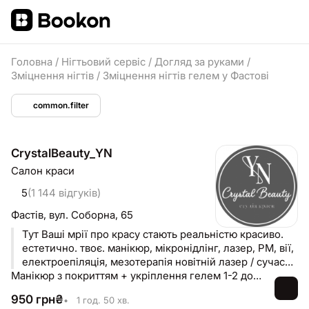
Головна
/
Нігтьовий сервіс
/
Догляд за руками
/
Зміцнення нігтів
/
Зміцнення нігтів гелем у Фастові
common.filter
CrystalBeauty_YN
Салон краси
5
(1 144 відгуків)
Фастів,
вул. Соборна, 65
Тут Ваші мрії про красу стають реальністю красиво.
естетично. твоє. манікюр, мікронідлінг, лазер, PM, вії,
електроепіляція, мезотерапія новітній лазер / сучасні
методики
Манікюр з покриттям + укріплення гелем 1-2 довжина (однотонний)
950
грн
₴
•
1 год. 50 хв.