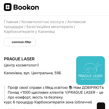
Главная
/
Косметологічні послуги
/
Антивікові
процедури
/
Безінʼєкційна мезотерапія
/
Карбокситерапія у Калинівці
common.filter
PRAGUE LASER
Центр косметології
Калинівка,
вул. Центральна, 59Б
Профі своєї справи з Мед.освітою 📚 Нам ДОВІРЯЮТЬ
Понад +1000 щасливих клієнтів 🫧PRAGUE LASER - це
про комфорт, якість та безпеку
курс 6 процедур Карбокситерапія зона (обличчя)