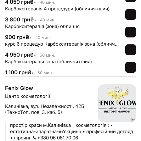
4 050
грн
₴
•
40 мин.
Карбоксітерапія 4 процедури (обличчя+шия)
3 800
грн
₴
•
40 мин.
Карбокситерапія (зона) обличчя
900
грн
₴
•
40 мин.
курс 6 процедур Карбокситерапія зона (обличчя+шия)
4 950
грн
₴
•
50 мин.
Карбокситерапія зона (обличчя+шия)
1 100
грн
₴
•
50 мин.
Fenix Glow
Центр косметології
Калинівка,
вул. Незалежності, 42Б
(ТехноТоп, пов. 3, каб. 5)
простір краси м.Калинівка ⠀косметологія : •
естетична-апаратна-інʼєкційна • професійний догляд
• пірсинг 📞+380 96 061 70 06