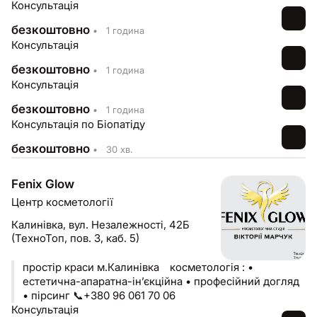
Консультація
безкоштовно
•
1 година
Консультація
безкоштовно
•
1 година
Консультація
безкоштовно
•
1 година
Консультація по Біопатіду
безкоштовно
•
30 хв.
Fenix Glow
Центр косметології
Калинівка,
вул. Незалежності, 42Б
(ТехноТоп, пов. 3, каб. 5)
простір краси м.Калинівка ⠀косметологія : •
естетична-апаратна-інʼєкційна • професійний догляд
• пірсинг 📞+380 96 061 70 06
Консультація