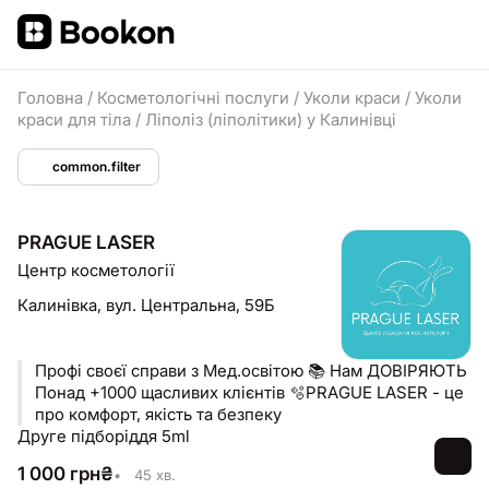
Головна
/
Косметологічні послуги
/
Уколи краси
/
Уколи
краси для тіла
/
Ліполіз (ліполітики) у Калинівці
common.filter
PRAGUE LASER
Центр косметології
Калинівка,
вул. Центральна, 59Б
Профі своєї справи з Мед.освітою 📚 Нам ДОВІРЯЮТЬ
Понад +1000 щасливих клієнтів 🫧PRAGUE LASER - це
про комфорт, якість та безпеку
Друге підборіддя 5ml
1 000
грн
₴
•
45 хв.