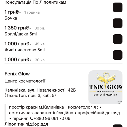
Консультація По Ліполитикам
1
грн
₴
•
1 година
Бочка
1 350
грн
₴
•
30 хв.
Брилі/щоки 5ml
1 000
грн
₴
•
45 хв.
Живіт частково 5ml
1 000
грн
₴
•
30 хв.
Fenix Glow
Центр косметології
Калинівка,
вул. Незалежності, 42Б
(ТехноТоп, пов. 3, каб. 5)
простір краси м.Калинівка ⠀косметологія : •
естетична-апаратна-інʼєкційна • професійний догляд
• пірсинг 📞+380 96 061 70 06
Ліполітик підборіддя