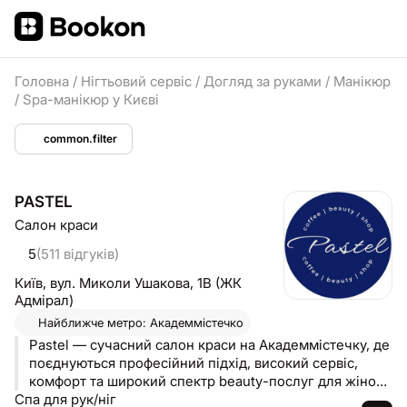
Головна
/
Нігтьовий сервіс
/
Догляд за руками
/
Манікюр
/
Spa-манікюр у Києві
common.filter
PASTEL
Салон краси
5
(511 відгуків)
Київ,
вул. Миколи Ушакова, 1В (ЖК
Адмірал)
Найближче метро: Академмістечко
Pastel — сучасний салон краси на Академмістечку, де
поєднуються професійний підхід, високий сервіс,
комфорт та широкий спектр beauty-послуг для жінок і
Спа для рук/ніг
чоловіків 💙 Ми створили простір, у якому можна