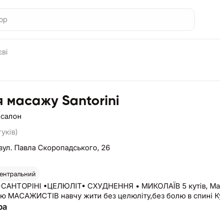
єві
я масажу Santorini
 салон
гуків)
вул. Павла Скоропадського, 26
ентральний
АНТОРІНІ •ЦЕЛЮЛІТ• СХУДНЕННЯ • МИКОЛАЇВ 5 кутів, Макаро
ю МАСАЖИСТІВ навчу жити без целюліту,без болю в спині 
ра