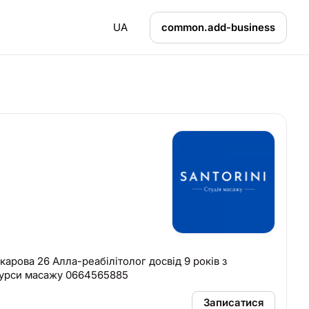
UA
common.add-business
ва 26 Алла-реабілітолог досвід 9 років з
Курси масажу 0664565885
Записатися