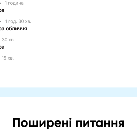
•
1 година
ра
•
1 год. 30 хв.
ра обличчя
30 хв.
ра
15 хв.
Поширені питання