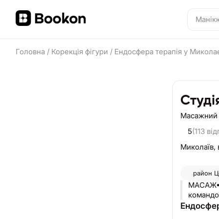
Головна
/
Корекція фігури
/
Ендосфера терапія у Микола
Студі
Масажний
5
(113 від
Миколаїв,
район
Ц
МАСАЖ•С
командо
Ендосфе