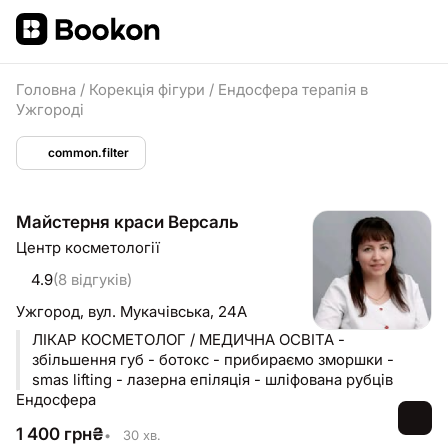
Головна
/
Корекція фігури
/
Ендосфера терапія в
Ужгороді
common.filter
Майстерня краси Версаль
Центр косметології
4.9
(8 відгуків)
Ужгород,
вул. Мукачівська, 24А
ЛІКАР КОСМЕТОЛОГ / МЕДИЧНА ОСВІТА -
збільшення губ - ботокс - прибираємо зморшки -
smas lifting - лазерна епіляція - шліфована рубців
Ендосфера
1 400
грн
₴
•
30 хв.