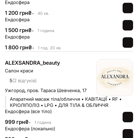
Ендосфера
1 200
грн
₴
•
40 хв.
Ендосфера
1 500
грн
₴
•
1 година
Ендосфера
1 800
грн
₴
•
1 год. 20 хв.
ALEXSANDRA_beauty
Салон краси
5
(2 відгуків)
Ужгород,
пров. Тараса Шевченка, 17
Апаратний масаж тіла/обличчя • КАВІТАЦІЇ • RF •
КРІОЛІПОЛІЗ • LPG • ДЛЯ ТІЛА & ОБЛИЧЧЯ
Ендосфера (все тіло)
999
грн
₴
•
1 година
Ендосфера (локально)