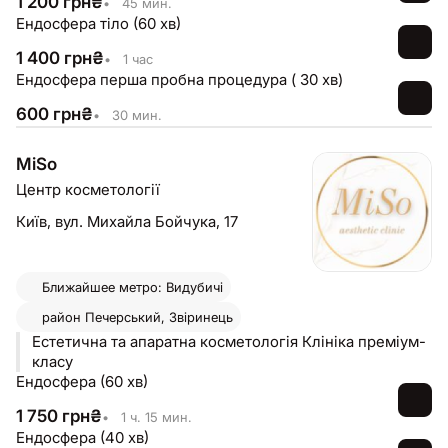
1 200
грн
₴
•
45 мин.
Ендосфера тіло (60 хв)
1 400
грн
₴
•
1 час
Ендосфера перша пробна процедура ( 30 хв)
600
грн
₴
•
30 мин.
MiSo
Центр косметології
Київ,
вул. Михайла Бойчука, 17
Ближайшее метро: Видубичі
район
Печерський, Звіринець
Естетична та апаратна косметологія Клініка преміум-
класу
Ендосфера (60 хв)
1 750
грн
₴
•
1 ч. 15 мин.
Ендосфера (40 хв)