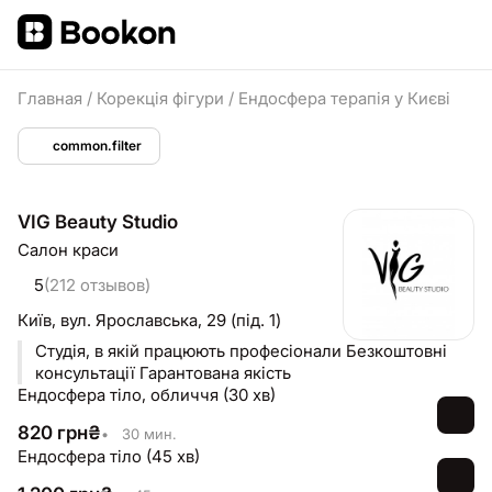
Главная
/
Корекція фігури
/
Ендосфера терапія у Києві
common.filter
VIG Beauty Studio
Салон краси
5
(212 отзывов)
Київ,
вул. Ярославська, 29 (під. 1)
Студія, в якій працюють професіонали Безкоштовні
консультації Гарантована якість
Ендосфера тіло, обличчя (30 хв)
820
грн
₴
•
30 мин.
Ендосфера тіло (45 хв)