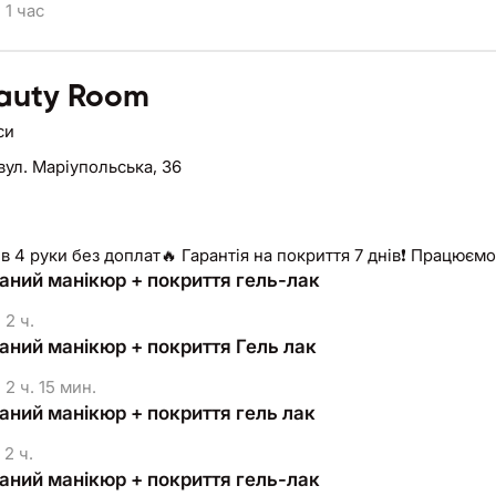
1 час
auty Room
си
вул. Маріупольська, 36
в 4 руки без доплат🔥 Гарантія на покриття 7 днів❗️ Працюємо
аний манікюр + покриття гель-лак
2 ч.
аний манікюр + покриття Гель лак
2 ч. 15 мин.
аний манікюр + покриття гель лак
2 ч.
аний манікюр + покриття гель-лак