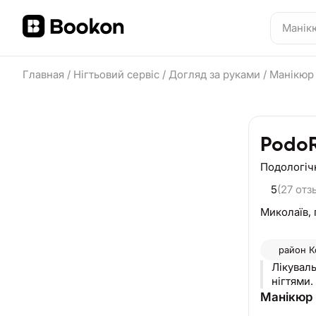
Главная
/
Нігтьовий сервіс
/
Догляд за руками
/
Манікю
Podo
Подологіч
5
(27 отз
Миколаїв,
район
К
Лікувал
нігтями.
Манікюр 