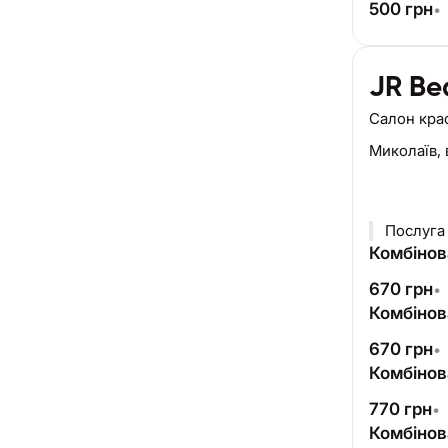
500
грн
•
JR Be
Салон кра
Миколаїв,
Послуга 
Комбінов
670
грн
•
Комбінов
670
грн
•
Комбінов
770
грн
•
Комбінов