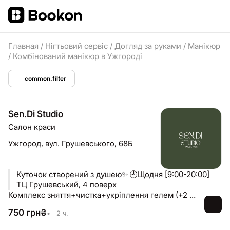
Главная
/
Нігтьовий сервіс
/
Догляд за руками
/
Манікюр
/
Комбінований манікюр в Ужгороді
common.filter
Sen.Di Studio
Салон краси
Ужгород,
вул. Грушевського, 68Б
Куточок створений з душею✨ 🕘Щодня [9:00-20:00]
ТЦ Грушевський, 4 поверх
Комплекс зняття+чистка+укріплення гелем (+2 ремонти та нарощення 1 нігтя)
750
грн
₴
•
2 ч.