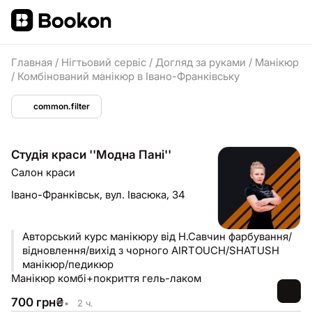
Главная
/
Нігтьовий сервіс
/
Догляд за руками
/
Манікюр
/
Комбінований манікюр в Івано-Франківську
common.filter
Студія краси ''Модна Пані''
Салон краси
Івано-Франківськ,
вул. Івасюка, 34
Авторський курс манікюру від Н.Савчин фарбування/
відновлення/вихід з чорного AIRTOUCH/SHATUSH
манікюр/педикюр
Манікюр комбі+покриття гель-лаком
700
грн
₴
•
2 ч.