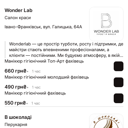
Wonder Lab
Салон краси
Івано-Франківськ,
вул. Галицька, 64А
Wonderlab — це простір турботи, росту і підтримки, де
майстри стають впевненими професіоналами, а
клієнти — постійними. Ми будуємо атмосферу, в якій
Манікюр гігієнічний Топ-Арт фахівець
комфорт і якість однаково важливі. Тут ростуть
майстри й повертаються клієнти.
660
грн
₴
•
1 час
Манікюр гігієнічний молодший фахівець
490
грн
₴
•
1 час
Манікюр гігієнічний фахівець
550
грн
₴
•
1 час
В шоколаді
Перукарня