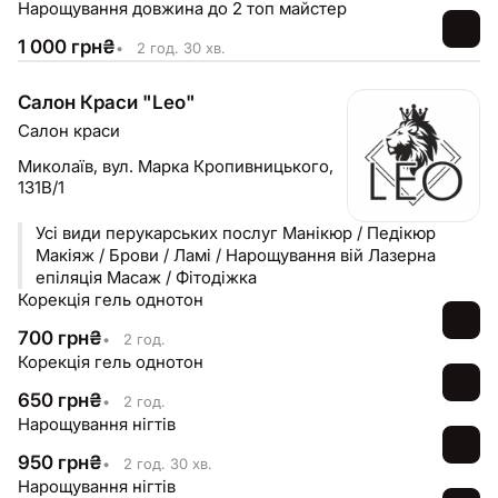
Нарощування довжина до 2 топ майстер
1 000
грн
₴
•
2 год. 30 хв.
Салон Краси "Leo"
Салон краси
Миколаїв,
вул. Марка Кропивницького,
131В/1
Усі види перукарських послуг Манікюр / Педікюр
Макіяж / Брови / Ламі / Нарощування вій Лазерна
епіляція Масаж / Фітодіжка
Корекція гель однотон
700
грн
₴
•
2 год.
Корекція гель однотон
650
грн
₴
•
2 год.
Нарощування нігтів
950
грн
₴
•
2 год. 30 хв.
Нарощування нігтів