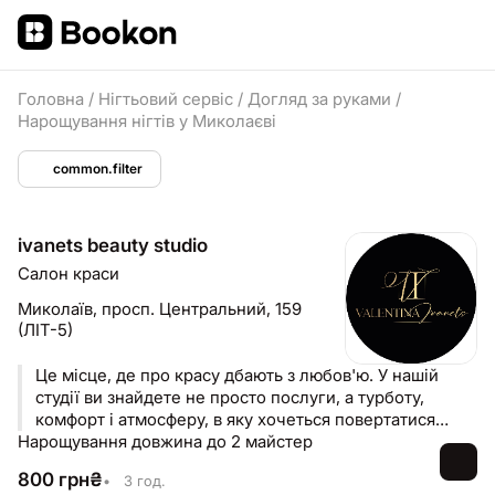
Головна
/
Нігтьовий сервіс
/
Догляд за руками
/
Нарощування нігтів у Миколаєві
common.filter
ivanets beauty studio
Салон краси
Миколаїв,
просп. Центральний, 159
(ЛІТ-5)
Це місце, де про красу дбають з любов'ю. У нашій
студії ви знайдете не просто послуги, а турботу,
комфорт і атмосферу, в яку хочеться повертатися
Нарощування довжина до 2 майстер
знову й знову.
800
грн
₴
•
3 год.