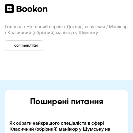
Головна
/
Нігтьовий сервіс
/
Догляд за руками
/
Манікюр
/
Класичний (обрізний) манікюр у Шумську
common.filter
Поширені питання
Як обрати найкращого спеціаліста в сфері
Класичний (обрізний) манікюр у Шумську на