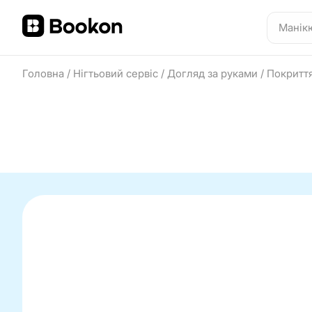
Головна
/
Нігтьовий сервіс
/
Догляд за руками
/
Покриття