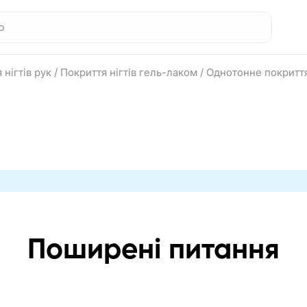
 нігтів рук
/
Покриття нігтів гель-лаком
/
Однотонне покриття
Поширені питання