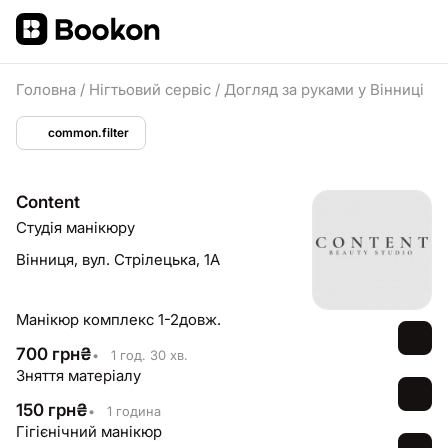
Головна
/
Нігтьовий сервіс
/
Догляд за руками у Вінниці
common.filter
Content
Студія манікюру
Вінниця,
вул. Стрілецька, 1А
Манікюр комплекс 1-2довж.
700
грн
₴
•
1 год. 30 хв.
Зняття матеріалу
150
грн
₴
•
1 година
Гігієнічний манікюр