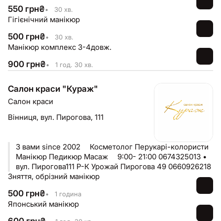
550
грн
₴
•
30 хв.
Гігієнічний манікюр
500
грн
₴
•
30 хв.
Манікюр комплекс 3-4довж.
900
грн
₴
•
1 год. 30 хв.
Салон краси "Кураж"
Салон краси
Вінниця,
вул. Пирогова, 111
З вами since 2002 ⠀ Косметолог Перукарі-колористи
Манікюр Педикюр Масаж ⠀ 9:00- 21:00 0674325013 •
вул. Пирогова111 Р-К Урожай Пирогова 49 0660926218
Зняття, обрізний манікюр
500
грн
₴
•
1 година
Японський манікюр