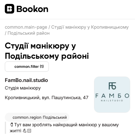
common.main-page
/
Студії манікюру у Кропивницькому
/
Подільський район
Студії манікюру у
Подільському районі
common.filter
(1)
FamBo.nail.studio
Студія манікюру
Кропивницький,
вул. Пашутинська, 47
common.region
Подільський
🧷Тут вам зроблять найкращий манікюр у вашому
житті 💪🏻