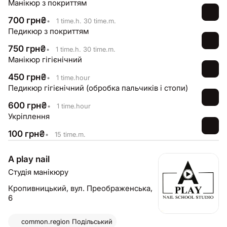
Манікюр з покриттям
700
грн
₴
•
1 time.h. 30 time.m.
Педикюр з покриттям
750
грн
₴
•
1 time.h. 30 time.m.
Манікюр гігієнічний
450
грн
₴
•
1 time.hour
Педикюр гігієнічний (обробка пальчиків і стопи)
600
грн
₴
•
1 time.hour
Укріплення
100
грн
₴
•
15 time.m.
A play nail
Студія манікюру
Кропивницький,
вул. Преображенська,
6
common.region
Подільський